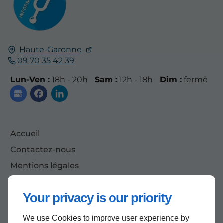
Haute-Garonne
09 70 35 42 39
Lun-Ven :
18h - 20h
Sam :
12h - 18h
Dim :
fermé
Accueil
Contactez-nous
Mentions légales
Plan du site
Your privacy is our priority
We use Cookies to improve user experience by