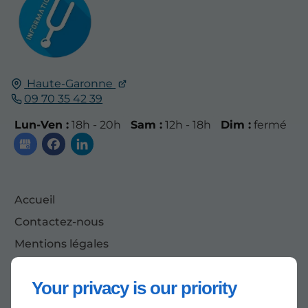
Haute-Garonne
09 70 35 42 39
Lun-Ven :
18h - 20h
Sam :
12h - 18h
Dim :
fermé
Accueil
Contactez-nous
Mentions légales
Plan du site
Your privacy is our priority