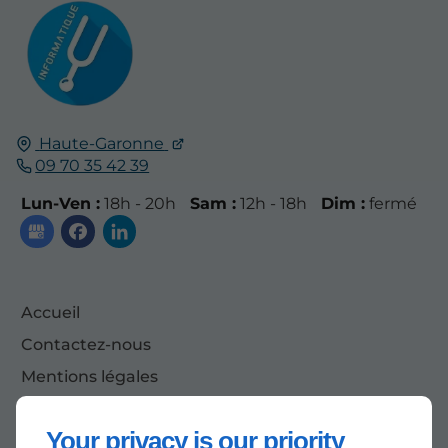
Haute-Garonne
09 70 35 42 39
Lun-Ven :
18h - 20h
Sam :
12h - 18h
Dim :
fermé
Accueil
Contactez-nous
Mentions légales
Plan du site
Your privacy is our priority