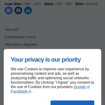
Lun-Ven :
18h - 20h
Sam :
12h - 18h
Dim :
fermé
Accueil
Contactez-nous
Mentions légales
Plan du site
Your privacy is our priority
We use Cookies to improve user experience by
Haut de page
personalising content and ads, as well as
analyzing traffic and optimizing social networks
functionalities. By clicking "I Agree" you consent to
the use of Cookies from our providers
Google
Facebook
.