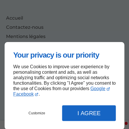
Accueil
Contactez-nous
Mentions légales
Plan du site
Your privacy is our priority
We use Cookies to improve user experience by
Haut de page
personalising content and ads, as well as
analyzing traffic and optimizing social networks
functionalities. By clicking "I Agree" you consent to
the use of Cookies from our providers
Google
Facebook
.
I AGREE
Customize